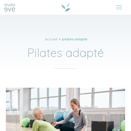
accueil
>
pilates adapté
Pilates adapté