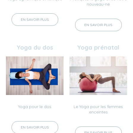
nouveau-né
EN SAVOIR PLUS
EN SAVOIR PLUS
Yoga du dos
Yoga prénatal
Yoga pour le dos
Le Yoga pour les femmes
enceintes
EN SAVOIR PLUS
EN SAVOIR PLUS